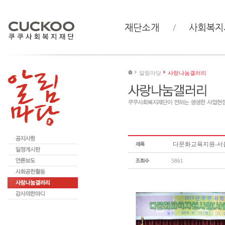
알림마당
사랑나눔갤러리
다문화교육지원-서
5861