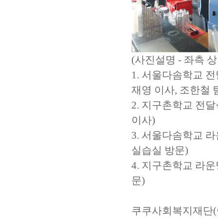
(사진설명 - 좌측 상
1. 서울다솜학교 
재영 이사, 조한철 
2. 지구촌학교 전
이사)
3. 서울다솜학교 
실습실 방문)
4. 지구촌학교 라
문)
쿠쿠사회복지재단(이