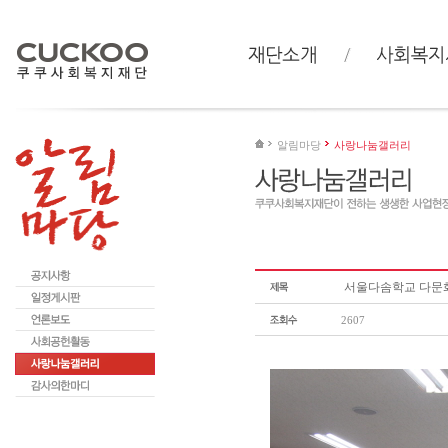
알림마당
사랑나눔갤러리
서울다솜학교 다문
2607