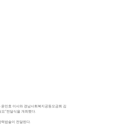
 윤민효 이사와 경남사회복지공동모금회 김
눠요”전달식을 개최했다.
H압력밥솥이 전달된다.