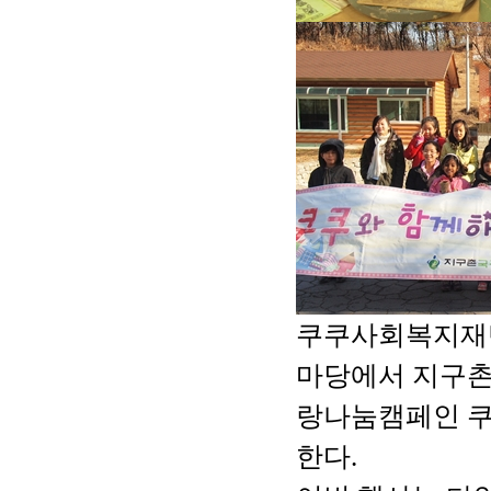
쿠쿠사회복지재
마당
에서 지구
랑나눔캠페인
한다
.