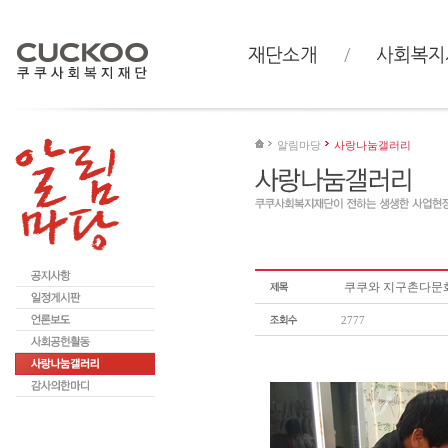
알림마당
사랑나눔갤러리
쿠쿠와 지구촌다문
2777